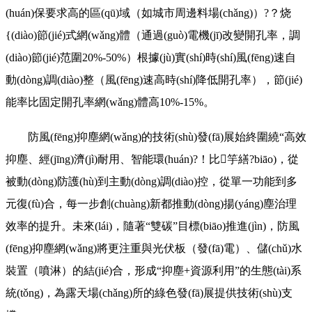
(huán)保要求高的區(qū)域（如城市周邊料場(chǎng)）?？烧
{(diào)節(jié)式網(wǎng)體（通過(guò)電機(jī)改變開孔率，調
(diào)節(jié)范圍20%-50%）根據(jù)實(shí)時(shí)風(fēng)速自
動(dòng)調(diào)整（風(fēng)速高時(shí)降低開孔率），節(jié)
能率比固定開孔率網(wǎng)體高10%-15%。
防風(fēng)抑塵網(wǎng)的技術(shù)發(fā)展始終圍繞“高效
抑塵、經(jīng)濟(jì)耐用、智能環(huán)?！比竽繕?biāo)，從
被動(dòng)防護(hù)到主動(dòng)調(diào)控，從單一功能到多
元復(fù)合，每一步創(chuàng)新都推動(dòng)揚(yáng)塵治理
效率的提升。未來(lái)，隨著“雙碳”目標(biāo)推進(jìn)，防風
(fēng)抑塵網(wǎng)將更注重與光伏板（發(fā)電）、儲(chǔ)水
裝置（噴淋）的結(jié)合，形成“抑塵+資源利用”的生態(tài)系
統(tǒng)，為露天場(chǎng)所的綠色發(fā)展提供技術(shù)支