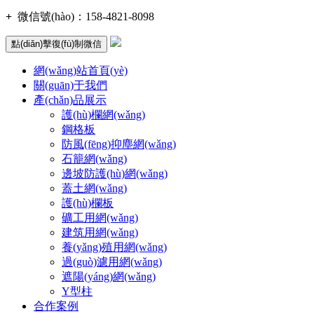
+
微信號(hào)：
158-4821-8098
點(diǎn)擊復(fù)制微信
網(wǎng)站首頁(yè)
關(guān)于我們
產(chǎn)品展示
護(hù)欄網(wǎng)
鋼格板
防風(fēng)抑塵網(wǎng)
石籠網(wǎng)
邊坡防護(hù)網(wǎng)
蓋土網(wǎng)
護(hù)欄板
礦工用網(wǎng)
建筑用網(wǎng)
養(yǎng)殖用網(wǎng)
過(guò)濾用網(wǎng)
遮陽(yáng)網(wǎng)
Y型柱
合作案例