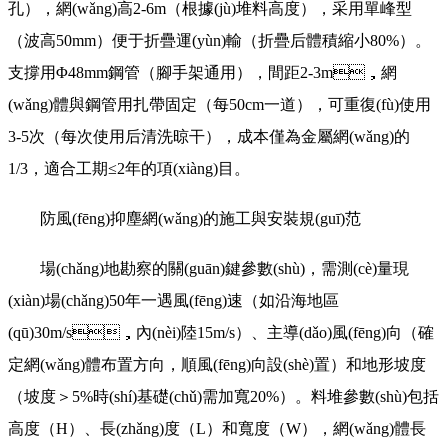
孔），網(wǎng)高2-6m（根據(jù)堆料高度），采用單峰型
（波高50mm）便于折疊運(yùn)輸（折疊后體積縮小80%）。
支撐用Φ48mm鋼管（腳手架通用），間距2-3m，網
(wǎng)體與鋼管用扎帶固定（每50cm一道），可重復(fù)使用
3-5次（每次使用后清洗晾干），成本僅為金屬網(wǎng)的
1/3，適合工期≤2年的項(xiàng)目。
防風(fēng)抑塵網(wǎng)的施工與安裝規(guī)范
場(chǎng)地勘察的關(guān)鍵參數(shù)，需測(cè)量現
(xiàn)場(chǎng)50年一遇風(fēng)速（如沿海地區
(qū)30m/s，內(nèi)陸15m/s）、主導(dǎo)風(fēng)向（確
定網(wǎng)體布置方向，順風(fēng)向設(shè)置）和地形坡度
（坡度＞5%時(shí)基礎(chǔ)需加寬20%）。料堆參數(shù)包括
高度（H）、長(zhǎng)度（L）和寬度（W），網(wǎng)體長