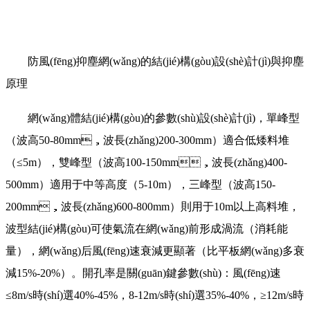
防風(fēng)抑塵網(wǎng)的結(jié)構(gòu)設(shè)計(jì)與抑塵
原理
網(wǎng)體結(jié)構(gòu)的參數(shù)設(shè)計(jì)，單峰型
（波高50-80mm，波長(zhǎng)200-300mm）適合低矮料堆
（≤5m），雙峰型（波高100-150mm，波長(zhǎng)400-
500mm）適用于中等高度（5-10m），三峰型（波高150-
200mm，波長(zhǎng)600-800mm）則用于10m以上高料堆，
波型結(jié)構(gòu)可使氣流在網(wǎng)前形成渦流（消耗能
量），網(wǎng)后風(fēng)速衰減更顯著（比平板網(wǎng)多衰
減15%-20%）。開孔率是關(guān)鍵參數(shù)：風(fēng)速
≤8m/s時(shí)選40%-45%，8-12m/s時(shí)選35%-40%，≥12m/s時