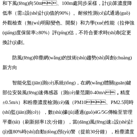
和下風(fēng)向50m、100m處同步采樣，計(jì)算濃度降
低率（需≥設(shè)計(jì)值的90%）。耐候性測(cè)試通過(guò)
外觀檢查（無(wú)明顯變色、開裂）和力學(xué)性能（拉伸強
(qiáng)度保留率≥80%）評(píng)估，不符合要求時(shí)制定更
換計(jì)劃。
防風(fēng)抑塵網(wǎng)的技術(shù)趨勢(shì)與創(chuàng)
新方向
智能化監(jiān)測(cè)系統(tǒng)，在網(wǎng)體關(guān)鍵
部位安裝風(fēng)速傳感器（測(cè)量范圍0-40m/s，精度
±0.5m/s）和粉塵濃度檢測(cè)儀（PM10、PM2.5同時
(shí)監(jiān)測(cè)），數(shù)據(jù)通過(guò)4G/5G傳輸至管理
平臺(tái)（刷新頻率1次/分鐘），當(dāng)風(fēng)速≥設(shè)計
(jì)值80%時(shí)自動(dòng)預(yù)警（提前30分鐘），粉塵濃度