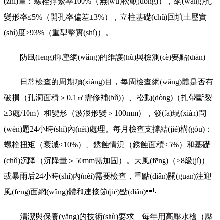
(zhì)量：螺栓擰緊率100%（無(wú)松動(dòng)），網(wǎng)孔
變形率≤5%（開孔率偏差±3%），立柱基礎(chǔ)回填土壓實
(shí)度≥93%（重型擊實(shí)）。
防風(fēng)抑塵網(wǎng)的維護(hù)與檢測(cè)要點(diǎn)
日常檢查的周期項(xiàng)目，每周檢查網(wǎng)體是否有
破損（孔洞面積＞0.1㎡需修補(bǔ)）、松動(dòng)（扎帶斷裂
≥3處/10m）和變形（波浪形變＞100mm），發(fā)現(xiàn)問
(wèn)題24小時(shí)內(nèi)處理。每月檢查支撐結(jié)構(gòu)：
螺栓扭矩（衰減≤10%）、銹蝕情況（銹蝕面積≤5%）和基礎
(chǔ)沉降（沉降量＞50mm需加固）。大風(fēng)（≥8級(jí)）
或暴雨后24小時(shí)內(nèi)需要檢查，重點(diǎn)關(guān)注迎
風(fēng)面網(wǎng)體和連接節(jié)點(diǎn)。
清潔與保養(yǎng)的技術(shù)要求，每年用高壓水槍（壓