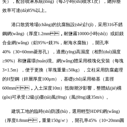
失），配合噴淋系統(tǒng)（每2小時(shí)噴水1次），總抑塵
效率可達(dá)85%以上。
港口散貨堆場(chǎng)的抗腐蝕設(shè)計(jì)，采用316不銹
鋼網(wǎng)（厚度1.2mm，耐鹽霧10000小時(shí)）或鋁鎂
合金網(wǎng)（鋁95%+鎂3%，耐海水腐蝕），開孔率
40%（30×60mm菱形孔），適應(yīng)高濕度（相對(duì)濕度
≥90%）和鹽霧環(huán)境。網(wǎng)體采用模塊化安裝（每塊
3×1.5m），便于更換（單塊重量≤50kg），立柱采用防腐處理
的H型鋼（鋅層厚度100μm），基礎(chǔ)采用樁基（直徑
600mm，入土深度10m）抵御潮汐影響，整體結(jié)構
(gòu)可承受12級(jí)臺(tái)風(fēng)（風(fēng)速35m/s）。
建筑工地的臨時(shí)防護(hù)，選用輕型HDPE網(wǎng)
（厚度0.8mm，重量150g/㎡），開孔率45%（10×20mm圓