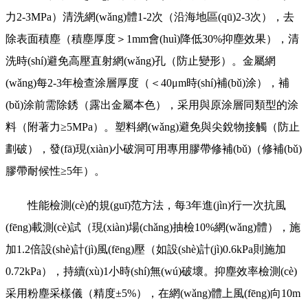
力2-3MPa）清洗網(wǎng)體1-2次（沿海地區(qū)2-3次），去
除表面積塵（積塵厚度＞1mm會(huì)降低30%抑塵效果），清
洗時(shí)避免高壓直射網(wǎng)孔（防止變形）。金屬網
(wǎng)每2-3年檢查涂層厚度（＜40μm時(shí)補(bǔ)涂），補
(bǔ)涂前需除銹（露出金屬本色），采用與原涂層同類型的涂
料（附著力≥5MPa）。塑料網(wǎng)避免與尖銳物接觸（防止
劃破），發(fā)現(xiàn)小破洞可用專用膠帶修補(bǔ)（修補(bǔ)
膠帶耐候性≥5年）。
性能檢測(cè)的規(guī)范方法，每3年進(jìn)行一次抗風
(fēng)載測(cè)試（現(xiàn)場(chǎng)抽檢10%網(wǎng)體），施
加1.2倍設(shè)計(jì)風(fēng)壓（如設(shè)計(jì)0.6kPa則施加
0.72kPa），持續(xù)1小時(shí)無(wú)破壞。抑塵效率檢測(cè)
采用粉塵采樣儀（精度±5%），在網(wǎng)體上風(fēng)向10m