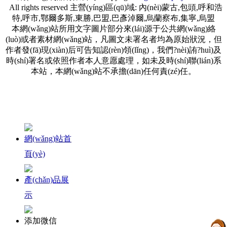
All rights reserved 主營(yíng)區(qū)域: 內(nèi)蒙古,包頭,呼和浩
特,呼市,鄂爾多斯,東勝,巴盟,巴彥淖爾,烏蘭察布,集寧,烏盟
本網(wǎng)站所用文字圖片部分來(lái)源于公共網(wǎng)絡
(luò)或者素材網(wǎng)站，凡圖文未署名者均為原始狀況，但
作者發(fā)現(xiàn)后可告知認(rèn)領(lǐng)，我們?nèi)詴?huì)及
時(shí)署名或依照作者本人意愿處理，如未及時(shí)聯(lián)系
本站，本網(wǎng)站不承擔(dān)任何責(zé)任。
網(wǎng)站首
頁(yè)
產(chǎn)品展
示
添加微信